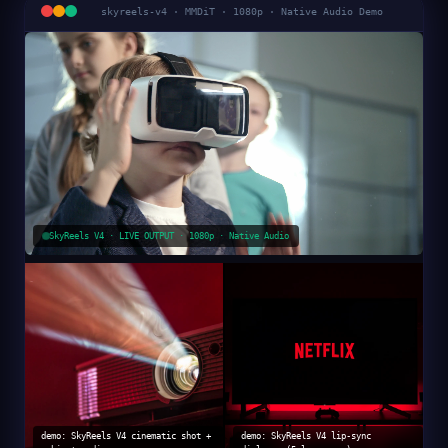
skyreels-v4 · MMDiT · 1080p · Native Audio Demo
SkyReels V4 · LIVE OUTPUT · 1080p · Native Audio
demo: SkyReels V4 cinematic shot +
demo: SkyReels V4 lip-sync