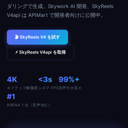
ダリングで生成。Skywork AI 開発、SkyReels
V4api は APIMart で開発者向けに公開中。
🎬 SkyReels V4 を試す
⚡ SkyReels V4api を取得
4K
<3s
99%+
ネイティブ解像度
シネマ FPS
音声付き長さ
#1
ARENA 1 位（音声含む）