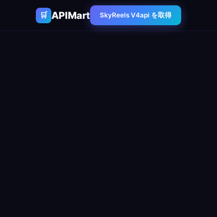
APIMart
🛒
SkyReels V4api を取得