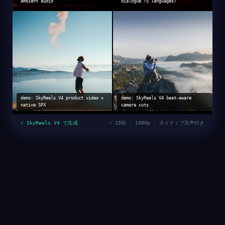
ambient audio
dialogue (5 languages)
demo: SkyReels V4 product video +
demo: SkyReels V4 beat-aware
native SFX
camera cuts
✓ SkyReels V4 で生成
⚡ 15秒 · 1080p · ネイティブ音声付き