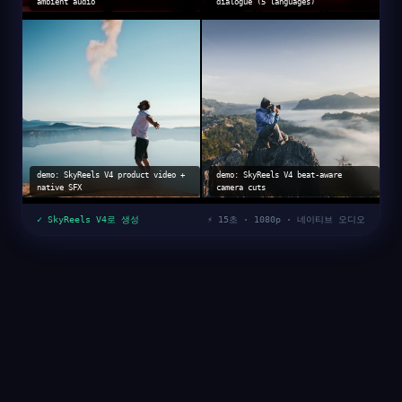
ambient audio
dialogue (5 languages)
demo: SkyReels V4 product video +
demo: SkyReels V4 beat-aware
native SFX
camera cuts
✓ SkyReels V4로 생성
⚡ 15초 · 1080p · 네이티브 오디오