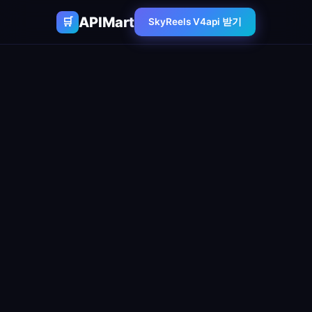
APIMart
🛒
SkyReels V4api 받기