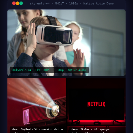
skyreels-v4 · MMDiT · 1080p · Native Audio Demo
SkyReels V4 · LIVE OUTPUT · 1080p · Native Audio
demo: SkyReels V4 cinematic shot +
demo: SkyReels V4 lip-sync